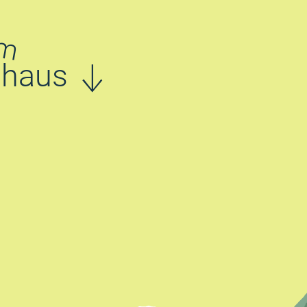
m
haus