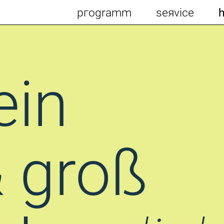
pгogramm
seяvice
ein
 groß