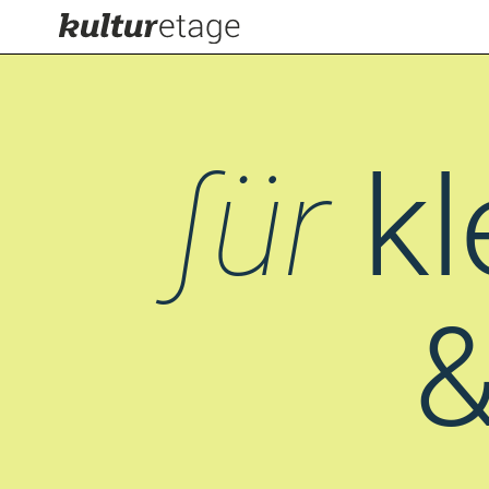
∫ür
kl
&