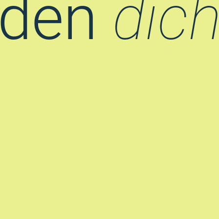
eden
dic