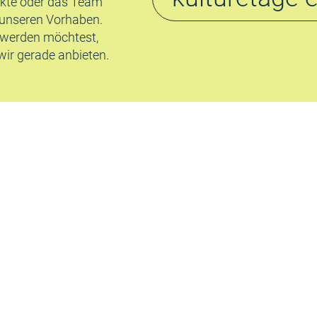
ekte oder das Team
 unseren Vorhaben.
 werden möchtest,
ir gerade anbieten.
Die Kulturetage ist 
spartenübergreifenden
soziokulturelles Zent
und Unterhaltung für 
Miteinander und sozial
kommunikativen Austa
gemeinsam mit unser