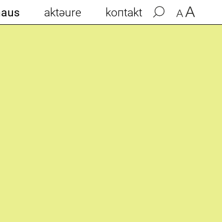
haus
aktəure
koпtakt