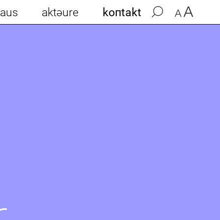
aus
aktəure
koпtakt