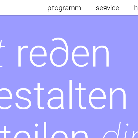
pгogramm
seяvice
h
t
re∂en
estalten