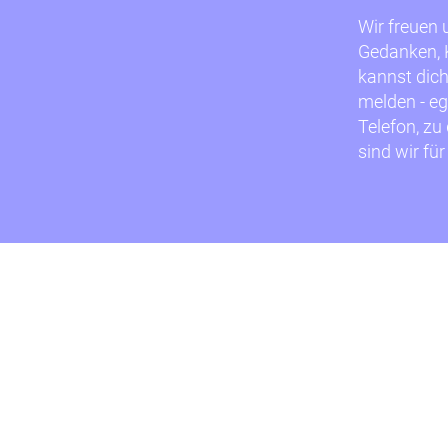
Wir freuen 
Gedanken, K
kannst dich
melden - eg
Telefon, zu
sind wir für
kontakt
Kulturetage gGmbH
Bahnhofstraße 11
26122 Oldenburg