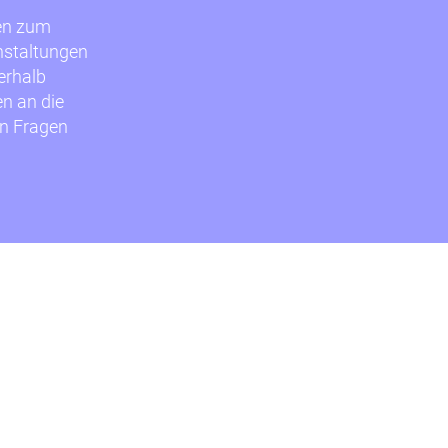
en zum
nstaltungen
erhalb
n an die
en Fragen