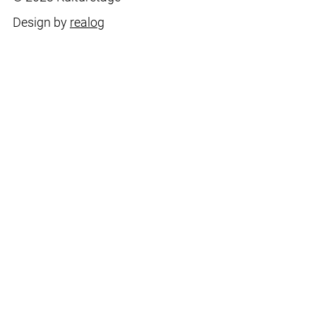
Minuten vor Veranstaltungsbeginn).
Design by
realog
mehr