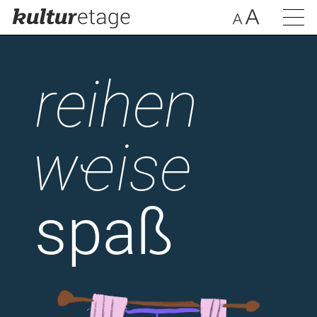
reihen
wҽise
spaß