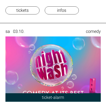
tickets
infos
sa
03.10.
comedy
ticket-alarm