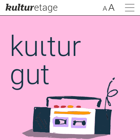
kuιtur
gut