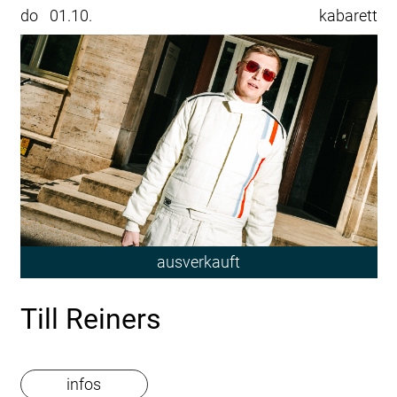
do
01.10.
kabarett
ausverkauft
Till Reiners
infos