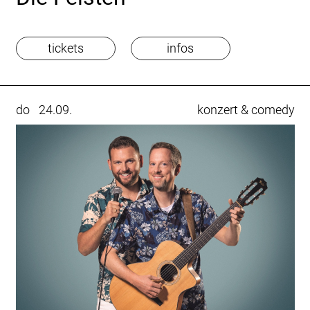
tickets
infos
do
24.09.
konzert & comedy