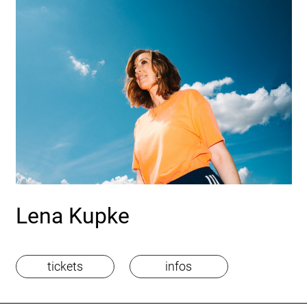
bildansicht
listenansicht
Lena Kupke
tickets
infos