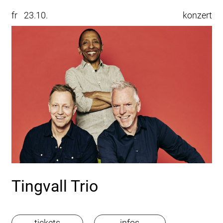
fr
23.10.
konzert
Tingvall Trio
tickets
infos