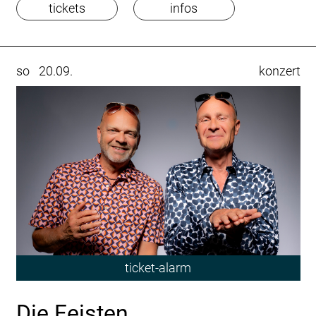
tickets
infos
so
20.09.
konzert
ticket-alarm
Die Feisten