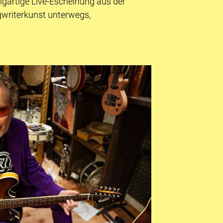
igartige Live-Escheinung aus der
gwriterkunst unterwegs,