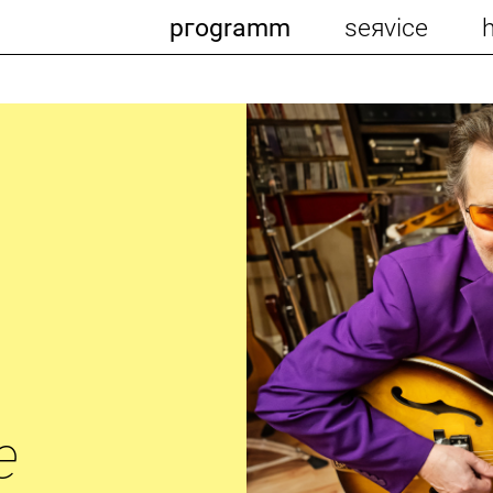
pгogramm
seяvice
e