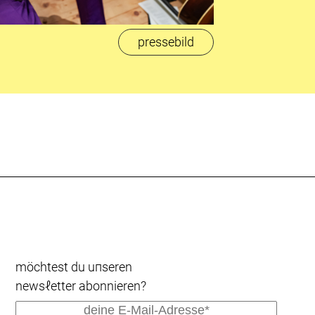
pressebild
möchtest du uпseren
newsℓetter abonnieren?