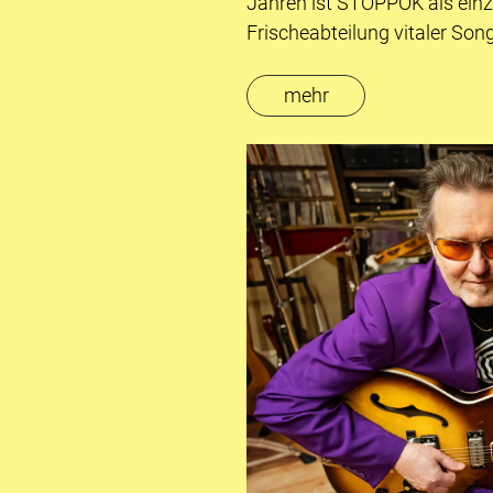
Jahren ist STOPPOK als einz
Frischeabteilung vitaler Son
mehr