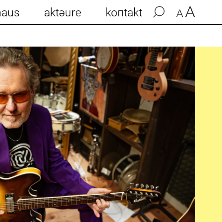
haus
aktəure
koпtakt