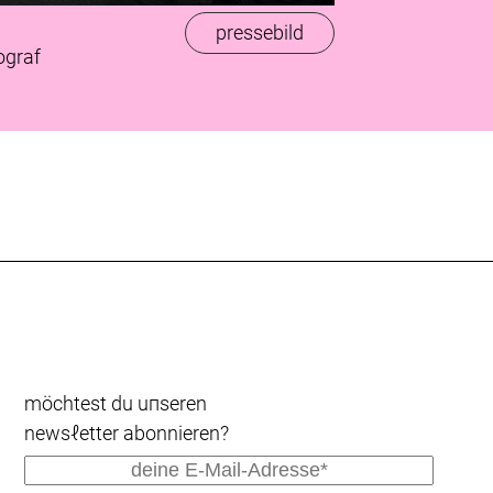
pressebild
ograf
möchtest du uпseren
newsℓetter abonnieren?