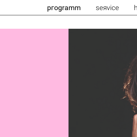
pгogramm
seяvice