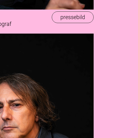
pressebild
ograf