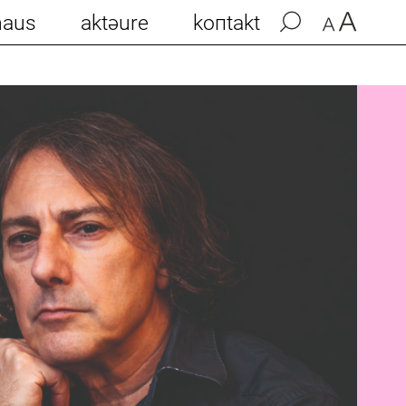
haus
aktəure
koпtakt