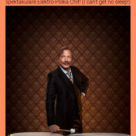
spektakuläre Elektro-Polka Chit! (I can’t get no sleep!)