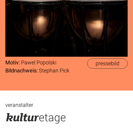
Motiv:
Pawel Popolski
pressebild
Bildnachweis:
Stephan Pick
veranstalter