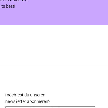
ts best!
möchtest du uпseren
newsℓetter abonnieren?