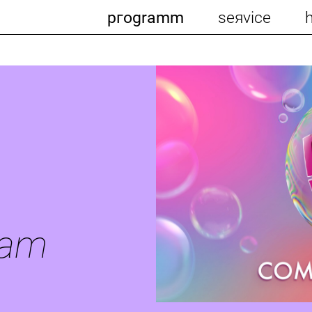
pгogramm
seяvice
 am