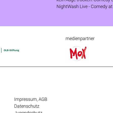
NightWash Live - Comedy at i
medienpartner
Impressum
,
AGB
Datenschutz
Jugendschutz