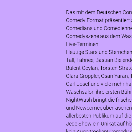
Das mit dem Deutschen Com
Comedy Format präsentiert s
Comedians und Comediennes 
Comedyszene aus dem Wasch
Live-Terminen.
Heutige Stars und Sternchen 
Tall, Tahnee, Bastian Bielend
Bülent Ceylan, Torsten Strät
Clara Groppler, Osan Yaran, 
Carl Josef und viele mehr h
Waschsalon ihre ersten Bühn
NightWash bringt die frisc
und Newcomer, überraschen
allerbesten Publikum auf die
Jede Show ein Unikat auf höc
kein Auge trocken! Comedy d