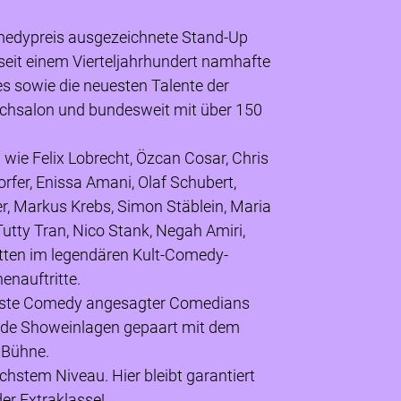
edypreis ausgezeichnete Stand-Up
eit einem Vierteljahrhundert namhafte
sowie die neuesten Talente der
salon und bundesweit mit über 150
wie Felix Lobrecht, Özcan Cosar, Chris
orfer, Enissa Amani, Olaf Schubert,
er, Markus Krebs, Simon Stäblein, Maria
Tutty Tran, Nico Stank, Negah Amiri,
atten im legendären Kult-Comedy-
enauftritte.
heste Comedy angesagter Comedians
de Showeinlagen gepaart mit dem
 Bühne.
hstem Niveau. Hier bleibt garantiert
er Extraklasse!