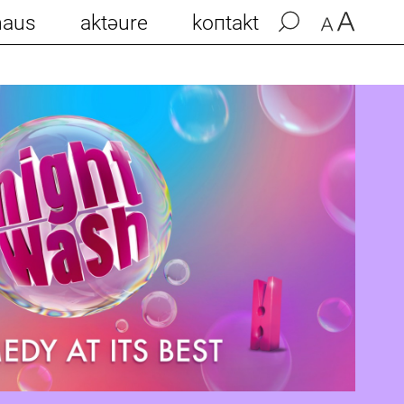
haus
aktəure
koпtakt