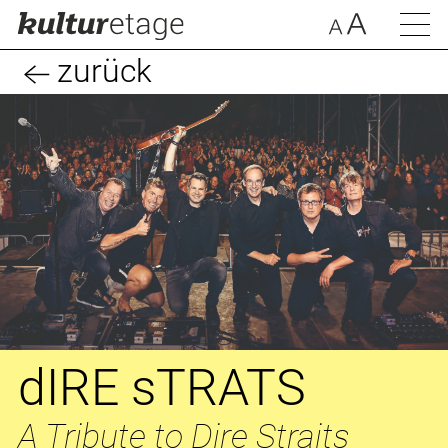
zurück
dIRE sTRATS
A Tribute to Dire Straits