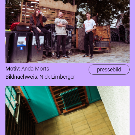
Motiv:
Anda Morts
pressebild
Bildnachweis:
Nick Limberger