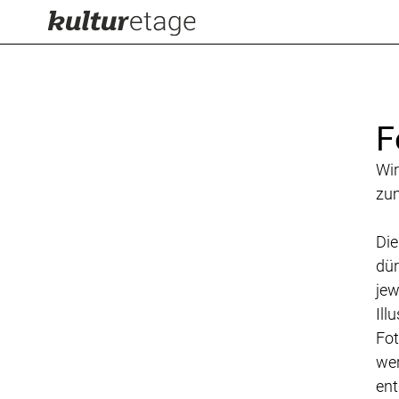
F
Wir
zum
Die
dür
jew
Ill
Fot
wer
ent