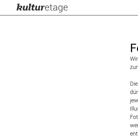
F
Wir
zum
Die
dür
jew
Ill
Fot
wer
ent