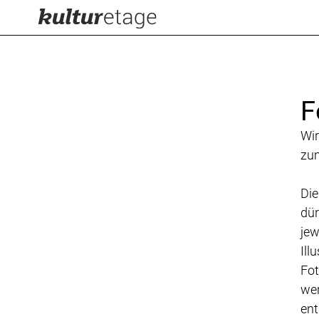
F
Wir
zum
Die
dür
jew
Ill
Fot
wer
ent