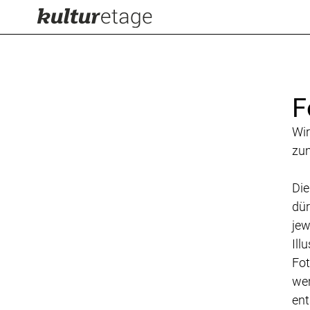
F
Wir
zum
Die
dür
jew
Ill
Fot
wer
ent