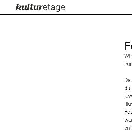
F
Wir
zum
Die
dür
jew
Ill
Fot
wer
ent